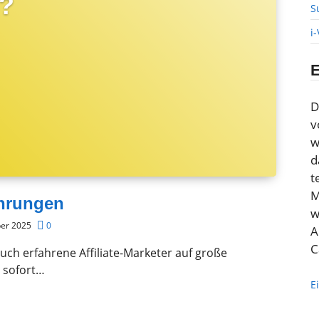
e?
S
i
D
v
w
d
t
M
ahrungen
w
ber 2025
0
A
C
ch erfahrene Affiliate-Marketer auf große
, sofort…
E