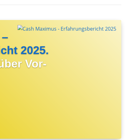
 –
cht 2025.
 über Vor-