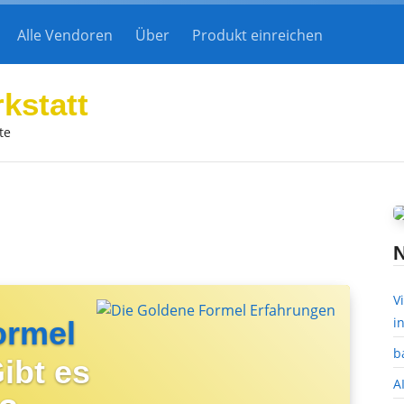
Alle Vendoren
Über
Produkt einreichen
rkstatt
te
N
V
i
ormel
b
ibt es
A